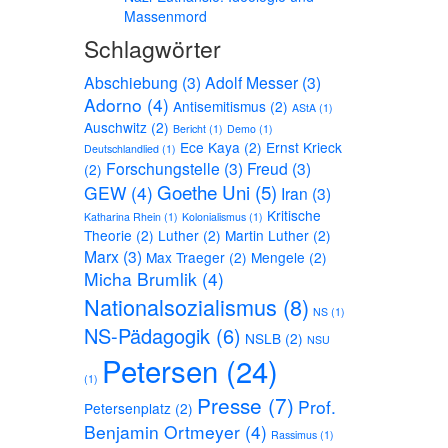
Massenmord
Schlagwörter
Abschiebung
(3)
Adolf Messer
(3)
Adorno
(4)
Antisemitismus
(2)
AStA
(1)
Auschwitz
(2)
Bericht
(1)
Demo
(1)
Ece Kaya
(2)
Ernst Krieck
Deutschlandlied
(1)
Forschungstelle
(3)
Freud
(3)
(2)
Goethe Uni
(5)
GEW
(4)
Iran
(3)
Kritische
Katharina Rhein
(1)
Kolonialismus
(1)
Theorie
(2)
Luther
(2)
Martin Luther
(2)
Marx
(3)
Max Traeger
(2)
Mengele
(2)
Micha Brumlik
(4)
Nationalsozialismus
(8)
NS
(1)
NS-Pädagogik
(6)
NSLB
(2)
NSU
Petersen
(24)
(1)
Presse
(7)
Prof.
Petersenplatz
(2)
Benjamin Ortmeyer
(4)
Rassimus
(1)