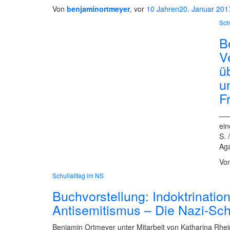
Von
benjaminortmeyer
, vor
10 Jahren
20. Januar 201
Sch
B
V
ü
u
F
——
ein
S. 
Aga
Vo
Schullalltag im NS
Buchvorstellung: Indoktrinatio
Antisemitismus – Die Nazi-Schül
Benjamin Ortmeyer unter Mitarbeit von Katharina Rhein