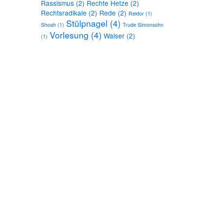
Rassismus
(2)
Rechte Hetze
(2)
Rechtsradikale
(2)
Rede
(2)
Rektor
(1)
Stülpnagel
(4)
Shoah
(1)
Trude Simonsohn
Vorlesung
(4)
Walser
(2)
(1)