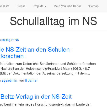
onsliste
Presse
Projekte
Mein YouTube Kanal
Sitemap
Schullalltag im NS
ullalltag im NS
ie NS-Zeit an den Schulen
rforschen
aterialien zum Unterricht: Schülerinnen und Schüler erforschen
 Nazi-Zeit an der Holbeinschule/Frankfurt Main (106 S. / 8,7
)Mit der Dokumentation der Auseinandersetzung mit dem…
n
sysadmin
, vor
8 Jahren
Beltz-Verlag in der NS-Zeit
lag beginnen ein neues Forschungsprojekt, das im Laufe der