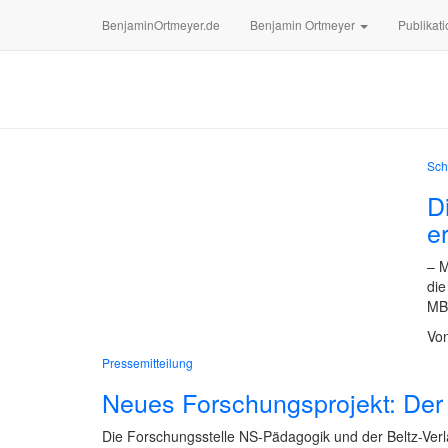
BenjaminOrtmeyer.de
Benjamin Ortmeyer
Publikati
Sch
D
e
– M
die
MB
Vo
Pressemitteilung
Neues Forschungsprojekt: Der 
Die Forschungsstelle NS-Pädagogik und der Beltz-Ver