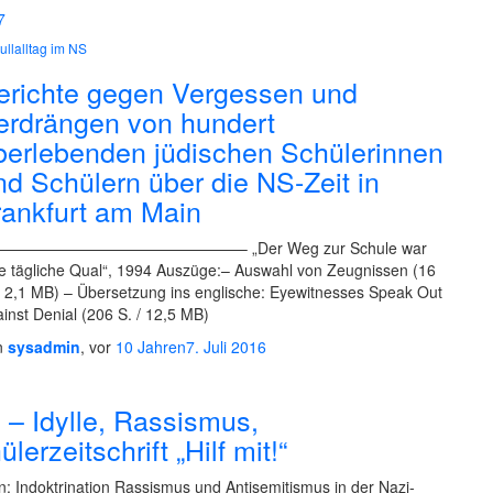
7
ullalltag im NS
erichte gegen Vergessen und
erdrängen von hundert
berlebenden jüdischen Schülerinnen
nd Schülern über die NS-Zeit in
rankfurt am Main
———————————————– „Der Weg zur Schule war
e tägliche Qual“, 1994 Auszüge:– Auswahl von Zeugnissen (16
/ 2,1 MB) – Übersetzung ins englische: Eyewitnesses Speak Out
inst Denial (206 S. / 12,5 MB)
n
sysadmin
, vor
10 Jahren
7. Juli 2016
n – Idylle, Rassismus,
erzeitschrift „Hilf mit!“
: Indoktrination Rassismus und Antisemitismus in der Nazi-