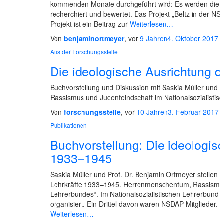
kommenden Monate durchgeführt wird: Es werden die in
recherchiert und bewertet. Das Projekt „Beltz in der NS
Projekt ist ein Beitrag zur
Weiterlesen…
Von
benjaminortmeyer
, vor
9 Jahren
4. Oktober 2017
Aus der Forschungsstelle
Die ideologische Ausrichtung 
Buchvorstellung und Diskussion mit Saskia Müller un
Rassismus und Judenfeindschaft im Nationalsozialistis
Von
forschungsstelle
, vor
10 Jahren
3. Februar 2017
Publikationen
Buchvorstellung: Die ideologis
1933–1945
Saskia Müller und Prof. Dr. Benjamin Ortmeyer stellen
Lehrkräfte 1933–1945. Herrenmenschentum, Rassismus
Lehrerbundes“. Im Nationalsozialistischen Lehrerbun
organisiert. Ein Drittel davon waren NSDAP-Mitglieder
Weiterlesen…