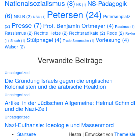
Nationalsozialismus
(8)
NS-Pädagogik
NS
(1)
Petersen
(24)
(6)
NSLB
(2)
Petersenplatz
NSU
(1)
Presse
(7)
Prof. Benjamin Ortmeyer
(4)
(2)
Rassimus
(1)
Rassismus
(2)
Rechte Hetze
(2)
Rechtsradikale
(2)
Rede
(2)
Rektor
Stülpnagel
(4)
Vorlesung
(4)
(1)
Shoah
(1)
Trude Simonsohn
(1)
Walser
(2)
Verwandte Beiträge
Uncategorized
Die Gründung Israels gegen die englischen
Kolonialisten und die arabische Reaktion
Uncategorized
Artikel in der Jüdischen Allgemeine: Helmut Schmidt
und die Nazi-Zeit
Uncategorized
Nazi-Euthansie: Ideologie und Massenmord
Startseite
Hestia | Entwickelt von
ThemeIsle