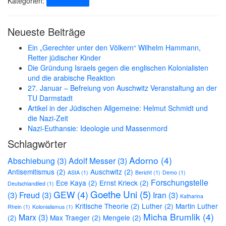
Kategorien:
Uncategorized
Neueste Beiträge
Ein „Gerechter unter den Völkern“ Wilhelm Hammann,
Retter jüdischer Kinder
Die Gründung Israels gegen die englischen Kolonialisten
und die arabische Reaktion
27. Januar – Befreiung von Auschwitz Veranstaltung an der
TU Darmstadt
Artikel in der Jüdischen Allgemeine: Helmut Schmidt und
die Nazi-Zeit
Nazi-Euthansie: Ideologie und Massenmord
Schlagwörter
Adorno
(4)
Abschiebung
(3)
Adolf Messer
(3)
Antisemitismus
(2)
Auschwitz
(2)
AStA
(1)
Bericht
(1)
Demo
(1)
Forschungstelle
Ece Kaya
(2)
Ernst Krieck
(2)
Deutschlandlied
(1)
Goethe Uni
(5)
GEW
(4)
(3)
Freud
(3)
Iran
(3)
Katharina
Kritische Theorie
(2)
Luther
(2)
Martin Luther
Rhein
(1)
Kolonialismus
(1)
Micha Brumlik
(4)
Marx
(3)
(2)
Max Traeger
(2)
Mengele
(2)