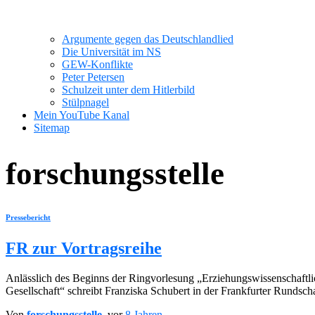
Argumente gegen das Deutschlandlied
Die Universität im NS
GEW-Konflikte
Peter Petersen
Schulzeit unter dem Hitlerbild
Stülpnagel
Mein YouTube Kanal
Sitemap
forschungsstelle
Pressebericht
FR zur Vortragsreihe
Anlässlich des Beginns der Ringvorlesung „Erziehungswissenschaftli
Gesellschaft“ schreibt Franziska Schubert in der Frankfurter Rundsc
Von
forschungsstelle
, vor
8 Jahren