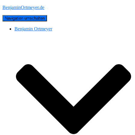
BenjaminOrtmeyer.de
Navigation umschalten
Benjamin Ortmeyer