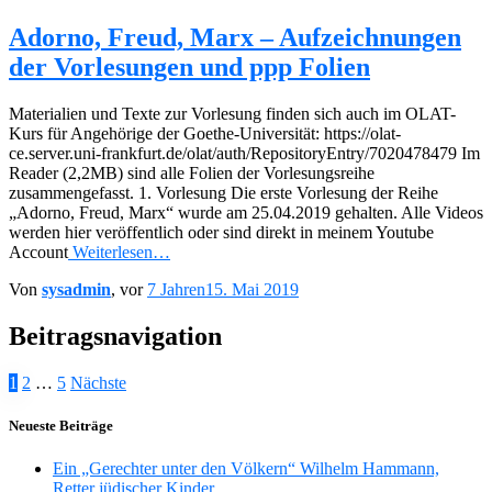
Adorno, Freud, Marx – Aufzeichnungen
der Vorlesungen und ppp Folien
Materialien und Texte zur Vorlesung finden sich auch im OLAT-
Kurs für Angehörige der Goethe-Universität: https://olat-
ce.server.uni-frankfurt.de/olat/auth/RepositoryEntry/7020478479 Im
Reader (2,2MB) sind alle Folien der Vorlesungsreihe
zusammengefasst. 1. Vorlesung Die erste Vorlesung der Reihe
„Adorno, Freud, Marx“ wurde am 25.04.2019 gehalten. Alle Videos
werden hier veröffentlich oder sind direkt in meinem Youtube
Account
Weiterlesen…
Von
sysadmin
, vor
7 Jahren
15. Mai 2019
Beitragsnavigation
1
2
…
5
Nächste
Neueste Beiträge
Ein „Gerechter unter den Völkern“ Wilhelm Hammann,
Retter jüdischer Kinder