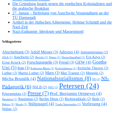
Die Gründung Israels gegen die englischen Kolonialisten und
die arabische Reaktion
27. Januar – Befreiung von Auschwitz Veranstaltung an der
TU Darmstadt
Artikel in der Jüdischen Allgemeine: Helmut Schmidt und die
Nazi-Zeit
Nazi-Euthansie: Ideologie und Massenmord
Schlagwörter
Adorno
(4)
Abschiebung
(3)
Adolf Messer
(3)
Antisemitismus
(2)
Auschwitz
(2)
Ece Kaya
(2)
AStA
(1)
Bericht
(1)
Demo
(1)
Deutschlandlied
(1)
Goethe
GEW
(4)
Forschungstelle
(3)
Freud
(3)
Ernst Krieck
(2)
Uni
(5)
Iran
(3)
Kritische Theorie
(2)
Katharina Rhein
(1)
Kolonialismus
(1)
Marx
(3)
Luther
(2)
Martin Luther
(2)
Max Traeger
(2)
Mengele
(2)
Nationalsozialismus
(8)
NS-
Micha Brumlik
(4)
NS
(1)
Petersen
(24)
Pädagogik
(6)
NSLB
(2)
NSU
(1)
Presse
(7)
Prof. Benjamin Ortmeyer
(4)
Petersenplatz
(2)
Rassismus
(2)
Rechte Hetze
(2)
Rechtsradikale
(2)
Rede
(2)
Rassimus
(1)
Stülpnagel
(4)
Vorlesung
(4)
Rektor
(1)
Shoah
(1)
Trude Simonsohn
(1)
Walser
(2)