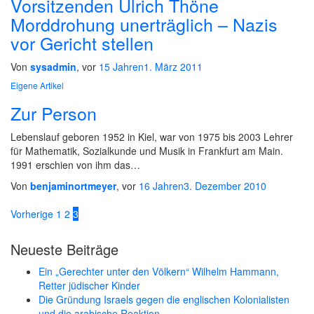
Vorsitzenden Ulrich Thöne
Morddrohung unerträglich – Nazis
vor Gericht stellen
Von
sysadmin
, vor
15 Jahren
1. März 2011
Eigene Artikel
Zur Person
Lebenslauf geboren 1952 in Kiel, war von 1975 bis 2003 Lehrer
für Mathematik, Sozialkunde und Musik in Frankfurt am Main.
1991 erschien von ihm das…
Von
benjaminortmeyer
, vor
16 Jahren
3. Dezember 2010
Beitragsnavigation
Vorherige
1
2
3
Neueste Beiträge
Ein „Gerechter unter den Völkern“ Wilhelm Hammann,
Retter jüdischer Kinder
Die Gründung Israels gegen die englischen Kolonialisten
und die arabische Reaktion