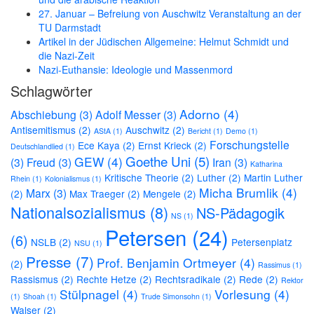
27. Januar – Befreiung von Auschwitz Veranstaltung an der
TU Darmstadt
Artikel in der Jüdischen Allgemeine: Helmut Schmidt und
die Nazi-Zeit
Nazi-Euthansie: Ideologie und Massenmord
Schlagwörter
Adorno
(4)
Abschiebung
(3)
Adolf Messer
(3)
Antisemitismus
(2)
Auschwitz
(2)
AStA
(1)
Bericht
(1)
Demo
(1)
Forschungstelle
Ece Kaya
(2)
Ernst Krieck
(2)
Deutschlandlied
(1)
Goethe Uni
(5)
GEW
(4)
(3)
Freud
(3)
Iran
(3)
Katharina
Kritische Theorie
(2)
Luther
(2)
Martin Luther
Rhein
(1)
Kolonialismus
(1)
Micha Brumlik
(4)
Marx
(3)
(2)
Max Traeger
(2)
Mengele
(2)
Nationalsozialismus
(8)
NS-Pädagogik
NS
(1)
Petersen
(24)
(6)
NSLB
(2)
Petersenplatz
NSU
(1)
Presse
(7)
Prof. Benjamin Ortmeyer
(4)
(2)
Rassimus
(1)
Rassismus
(2)
Rechte Hetze
(2)
Rechtsradikale
(2)
Rede
(2)
Rektor
Stülpnagel
(4)
Vorlesung
(4)
(1)
Shoah
(1)
Trude Simonsohn
(1)
Walser
(2)