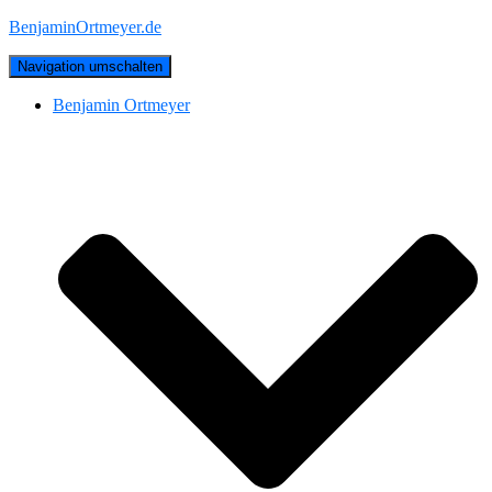
BenjaminOrtmeyer.de
Navigation umschalten
Benjamin Ortmeyer