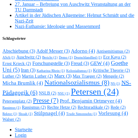
27. Januar – Befreiung von Auschwitz Veranstaltung an der
TU Darmstadt
Artikel in der Jüdischen Allgemeine: Helmut Schmidt und die
Nazi-Zeit
Nazi-Euthansie: Ideologie und Massenmord
Schlagwörter
Adorno
(4)
Abschiebung
(3)
Adolf Messer
(3)
Antisemitismus
(2)
Auschwitz
(2)
Ece Kaya
(2)
AStA
(1)
Bericht
(1)
Demo
(1)
Deutschlandlied
(1)
Goethe
GEW
(4)
Forschungstelle
(3)
Freud
(3)
Ernst Krieck
(2)
Uni
(5)
Iran
(3)
Kritische Theorie
(2)
Katharina Rhein
(1)
Kolonialismus
(1)
Marx
(3)
Luther
(2)
Martin Luther
(2)
Max Traeger
(2)
Mengele
(2)
Nationalsozialismus
(8)
NS-
Micha Brumlik
(4)
NS
(1)
Petersen
(24)
Pädagogik
(6)
NSLB
(2)
NSU
(1)
Presse
(7)
Prof. Benjamin Ortmeyer
(4)
Petersenplatz
(2)
Rassismus
(2)
Rechte Hetze
(2)
Rechtsradikale
(2)
Rede
(2)
Rassimus
(1)
Stülpnagel
(4)
Vorlesung
(4)
Rektor
(1)
Shoah
(1)
Trude Simonsohn
(1)
Walser
(2)
Startseite
Login