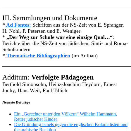
————————————————————————————
III. Sammlungen und Dokumente
*
Ad Fontes:
Schriften aus der NS-Zeit von E. Spranger,
H. Nohl, P. Petersen und E. Weniger
*
„Der Weg zur Schule war eine einzige Qual…“
:
Berichte über die NS-Zeit von jüdischen, Sinti- und Roma-
Schulkindern
*
Thematische Bibliographien
(im Aufbau)
————————————————————————————
Additum:
Verfolgte Pädagogen
Berthold Simonsohn, Heinz-Joachim Heydorn, Ernest
Jouhy, Hans Weil, Paul Tillich
Neueste Beiträge
Ein „Gerechter unter den Völkern“ Wilhelm Hammann,
Retter jüdischer Kinder
Die Gründung Israels gegen die englischen Kolonialisten und
die arabische Reaktion