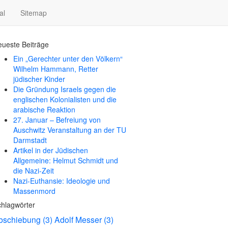
al
Sitemap
ueste Beiträge
Ein „Gerechter unter den Völkern“
Wilhelm Hammann, Retter
jüdischer Kinder
Die Gründung Israels gegen die
englischen Kolonialisten und die
arabische Reaktion
27. Januar – Befreiung von
Auschwitz Veranstaltung an der TU
Darmstadt
Artikel in der Jüdischen
Allgemeine: Helmut Schmidt und
die Nazi-Zeit
Nazi-Euthansie: Ideologie und
Massenmord
hlagwörter
bschiebung
(3)
Adolf Messer
(3)