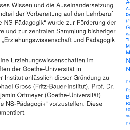
A
ieses Wissen und die Auseinandersetzung
Au
dteil der Vorbereitung auf den Lehrberuf
De
(2
le NS-Pädagogik“ wurde zur Förderung der
G
e und zur zentralen Sammlung bisheriger
Ka
 „Erziehungswissenschaft und Pädagogik
Th
M
M
meine Erziehungswissenschaften im
N
en der Goethe-Universität in
N
-Institut anlässlich dieser Gründung zu
(1)
hael Gross (Fritz-Bauer-Institut), Prof. Dr.
Pe
njamin Ortmeyer (Goethe-Universität)
B
le NS-Pädagogik“ vorzustellen. Diese
R
Re
umentiert.
Sh
(1)