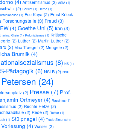
dorno
(4)
Antisemitismus
(2)
AStA
(1)
schwitz
(2)
Bericht
(1)
Demo
(1)
Ece Kaya
(2)
Ernst Krieck
utschlandlied
(1)
Forschungstelle
(3)
Freud
(3)
)
Goethe Uni
(5)
EW
(4)
Iran
(3)
Kritische
tharina Rhein
(1)
Kolonialismus
(1)
eorie
(2)
Luther
(2)
Martin Luther
(2)
arx
(3)
Max Traeger
(2)
Mengele
(2)
icha Brumlik
(4)
ationalsozialismus
(8)
NS
(1)
S-Pädagogik
(6)
NSLB
(2)
NSU
Petersen
(24)
Presse
(7)
Prof.
tersenplatz
(2)
enjamin Ortmeyer
(4)
Rassimus
(1)
assismus
(2)
Rechte Hetze
(2)
chtsradikale
(2)
Rede
(2)
Rektor
(1)
Stülpnagel
(4)
oah
(1)
Trude Simonsohn
Vorlesung
(4)
Walser
(2)