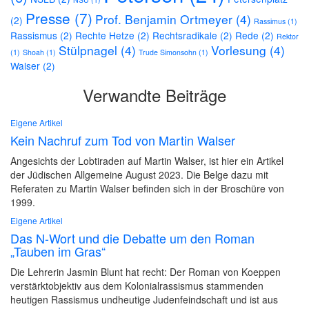
Presse
(7)
Prof. Benjamin Ortmeyer
(4)
(2)
Rassimus
(1)
Rassismus
(2)
Rechte Hetze
(2)
Rechtsradikale
(2)
Rede
(2)
Rektor
Stülpnagel
(4)
Vorlesung
(4)
(1)
Shoah
(1)
Trude Simonsohn
(1)
Walser
(2)
Verwandte Beiträge
Eigene Artikel
Kein Nachruf zum Tod von Martin Walser
Angesichts der Lobtiraden auf Martin Walser, ist hier ein Artikel
der Jüdischen Allgemeine August 2023. Die Belge dazu mit
Referaten zu Martin Walser befinden sich in der Broschüre von
1999.
Eigene Artikel
Das N-Wort und die Debatte um den Roman
„Tauben im Gras“
Die Lehrerin Jasmin Blunt hat recht: Der Roman von Koeppen
verstärktobjektiv aus dem Kolonialrassismus stammenden
heutigen Rassismus undheutige Judenfeindschaft und ist aus