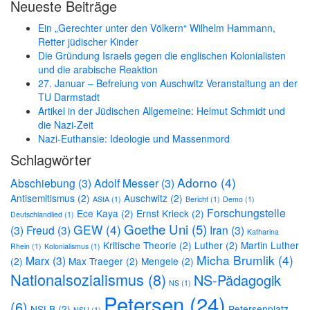
Neueste Beiträge
Ein „Gerechter unter den Völkern“ Wilhelm Hammann,
Retter jüdischer Kinder
Die Gründung Israels gegen die englischen Kolonialisten
und die arabische Reaktion
27. Januar – Befreiung von Auschwitz Veranstaltung an der
TU Darmstadt
Artikel in der Jüdischen Allgemeine: Helmut Schmidt und
die Nazi-Zeit
Nazi-Euthansie: Ideologie und Massenmord
Schlagwörter
Adorno
(4)
Abschiebung
(3)
Adolf Messer
(3)
Antisemitismus
(2)
Auschwitz
(2)
AStA
(1)
Bericht
(1)
Demo
(1)
Forschungstelle
Ece Kaya
(2)
Ernst Krieck
(2)
Deutschlandlied
(1)
Goethe Uni
(5)
GEW
(4)
(3)
Freud
(3)
Iran
(3)
Katharina
Kritische Theorie
(2)
Luther
(2)
Martin Luther
Rhein
(1)
Kolonialismus
(1)
Micha Brumlik
(4)
Marx
(3)
(2)
Max Traeger
(2)
Mengele
(2)
Nationalsozialismus
(8)
NS-Pädagogik
NS
(1)
Petersen
(24)
(6)
NSLB
(2)
Petersenplatz
NSU
(1)