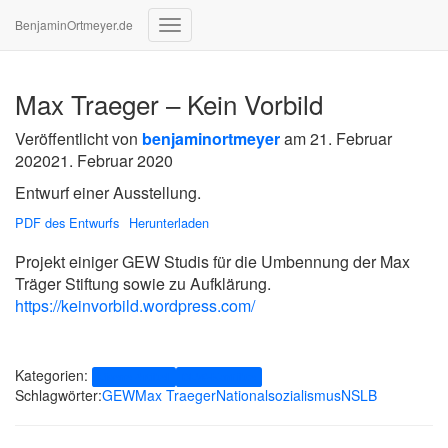
BenjaminOrtmeyer.de
Navigation
umschalten
Max Traeger – Kein Vorbild
Veröffentlicht von
benjaminortmeyer
am
21. Februar
2020
21. Februar 2020
Entwurf einer Ausstellung.
PDF des Entwurfs
Herunterladen
Projekt einiger GEW Studis für die Umbennung der Max
Träger Stiftung sowie zu Aufklärung.
https://keinvorbild.wordpress.com/
Kategorien:
Eigene Artikel
GEW-Konflikte
Schlagwörter:
GEW
Max Traeger
Nationalsozialismus
NSLB