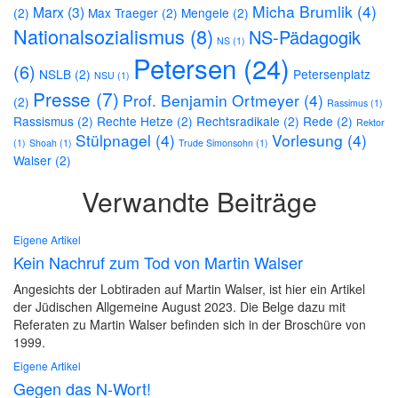
Micha Brumlik
(4)
Marx
(3)
(2)
Max Traeger
(2)
Mengele
(2)
Nationalsozialismus
(8)
NS-Pädagogik
NS
(1)
Petersen
(24)
(6)
NSLB
(2)
Petersenplatz
NSU
(1)
Presse
(7)
Prof. Benjamin Ortmeyer
(4)
(2)
Rassimus
(1)
Rassismus
(2)
Rechte Hetze
(2)
Rechtsradikale
(2)
Rede
(2)
Rektor
Stülpnagel
(4)
Vorlesung
(4)
(1)
Shoah
(1)
Trude Simonsohn
(1)
Walser
(2)
Verwandte Beiträge
Eigene Artikel
Kein Nachruf zum Tod von Martin Walser
Angesichts der Lobtiraden auf Martin Walser, ist hier ein Artikel
der Jüdischen Allgemeine August 2023. Die Belge dazu mit
Referaten zu Martin Walser befinden sich in der Broschüre von
1999.
Eigene Artikel
Gegen das N-Wort!