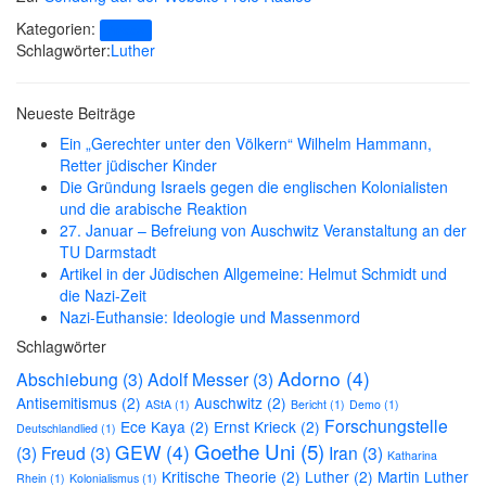
Kategorien:
Presse
Schlagwörter:
Luther
Neueste Beiträge
Ein „Gerechter unter den Völkern“ Wilhelm Hammann,
Retter jüdischer Kinder
Die Gründung Israels gegen die englischen Kolonialisten
und die arabische Reaktion
27. Januar – Befreiung von Auschwitz Veranstaltung an der
TU Darmstadt
Artikel in der Jüdischen Allgemeine: Helmut Schmidt und
die Nazi-Zeit
Nazi-Euthansie: Ideologie und Massenmord
Schlagwörter
Adorno
(4)
Abschiebung
(3)
Adolf Messer
(3)
Antisemitismus
(2)
Auschwitz
(2)
AStA
(1)
Bericht
(1)
Demo
(1)
Forschungstelle
Ece Kaya
(2)
Ernst Krieck
(2)
Deutschlandlied
(1)
Goethe Uni
(5)
GEW
(4)
(3)
Freud
(3)
Iran
(3)
Katharina
Kritische Theorie
(2)
Luther
(2)
Martin Luther
Rhein
(1)
Kolonialismus
(1)