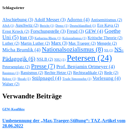
Schlagwörter
Adorno
(4)
Abschiebung
(3)
Adolf Messer
(3)
Antisemitismus
(2)
Auschwitz
(2)
Ece Kaya
(2)
AStA
(1)
Bericht
(1)
Demo
(1)
Deutschlandlied
(1)
Goethe
GEW
(4)
Forschungstelle
(3)
Freud
(3)
Ernst Krieck
(2)
Uni
(5)
Iran
(3)
Kritische Theorie
(2)
Katharina Rhein
(1)
Kolonialismus
(1)
Marx
(3)
Luther
(2)
Martin Luther
(2)
Max Traeger
(2)
Mengele
(2)
Nationalsozialismus
(8)
NS-
Micha Brumlik
(4)
NS
(1)
Petersen
(24)
Pädagogik
(6)
NSLB
(2)
NSU
(1)
Presse
(7)
Prof. Benjamin Ortmeyer
(4)
Petersenplatz
(2)
Rassismus
(2)
Rechte Hetze
(2)
Rechtsradikale
(2)
Rede
(2)
Rassimus
(1)
Stülpnagel
(4)
Vorlesung
(4)
Rektor
(1)
Shoah
(1)
Trude Simonsohn
(1)
Walser
(2)
Verwandte Beiträge
GEW-Konflikte
Umbenennung der „Max-Traeger-Stiftung“: TAZ-Artikel vom
28.06.2022