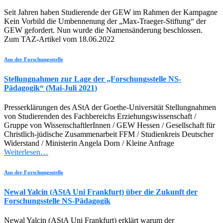
Seit Jahren haben Studierende der GEW im Rahmen der Kampagne
Kein Vorbild die Umbennenung der „Max-Traeger-Stiftung“ der
GEW gefordert. Nun wurde die Namensänderung beschlossen.
Zum TAZ-Artikel vom 18.06.2022
Aus der Forschungsstelle
Stellungnahmen zur Lage der „Forschungsstelle NS-
Pädagogik“ (Mai-Juli 2021)
Presserklärungen des AStA der Goethe-Universität Stellungnahmen
von Studierenden des Fachbereichs Erziehungswissenschaft /
Gruppe von WissenschaftlerInnen / GEW Hessen / Gesellschaft für
Christlich-jüdische Zusammenarbeit FFM / Studienkreis Deutscher
Widerstand / Ministerin Angela Dorn / Kleine Anfrage
Weiterlesen…
Aus der Forschungsstelle
Newal Yalcin (AStA Uni Frankfurt) über die Zukunft der
Forschungsstelle NS-Pädagogik
Newal Yalcin (AStA Uni Frankfurt) erklärt warum der