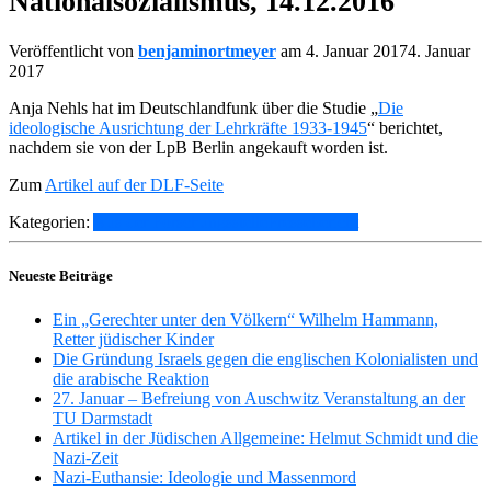
Nationalsozialismus, 14.12.2016
Veröffentlicht von
benjaminortmeyer
am
4. Januar 2017
4. Januar
2017
Anja Nehls hat im Deutschlandfunk über die Studie „
Die
ideologische Ausrichtung der Lehrkräfte 1933-1945
“ berichtet,
nachdem sie von der LpB Berlin angekauft worden ist.
Zum
Artikel auf der DLF-Seite
Kategorien:
Aus der Forschungsstelle
Pressebericht
Neueste Beiträge
Ein „Gerechter unter den Völkern“ Wilhelm Hammann,
Retter jüdischer Kinder
Die Gründung Israels gegen die englischen Kolonialisten und
die arabische Reaktion
27. Januar – Befreiung von Auschwitz Veranstaltung an der
TU Darmstadt
Artikel in der Jüdischen Allgemeine: Helmut Schmidt und die
Nazi-Zeit
Nazi-Euthansie: Ideologie und Massenmord