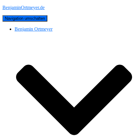
BenjaminOrtmeyer.de
Navigation umschalten
Benjamin Ortmeyer