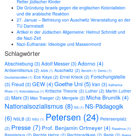
Retter jüdischer Kinder
Die Gründung Israels gegen die englischen Kolonialisten
und die arabische Reaktion
27. Januar – Befreiung von Auschwitz Veranstaltung an der
TU Darmstadt
Artikel in der Jüdischen Allgemeine: Helmut Schmidt und
die Nazi-Zeit
Nazi-Euthansie: Ideologie und Massenmord
Schlagwörter
Adorno
(4)
Abschiebung
(3)
Adolf Messer
(3)
Antisemitismus
(2)
Auschwitz
(2)
AStA
(1)
Bericht
(1)
Demo
(1)
Forschungstelle
Ece Kaya
(2)
Ernst Krieck
(2)
Deutschlandlied
(1)
Goethe Uni
(5)
GEW
(4)
(3)
Freud
(3)
Iran
(3)
Katharina
Kritische Theorie
(2)
Luther
(2)
Martin Luther
Rhein
(1)
Kolonialismus
(1)
Micha Brumlik
(4)
Marx
(3)
(2)
Max Traeger
(2)
Mengele
(2)
Nationalsozialismus
(8)
NS-Pädagogik
NS
(1)
Petersen
(24)
(6)
NSLB
(2)
Petersenplatz
NSU
(1)
Presse
(7)
Prof. Benjamin Ortmeyer
(4)
(2)
Rassimus
(1)
Rassismus
(2)
Rechte Hetze
(2)
Rechtsradikale
(2)
Rede
(2)
Rektor