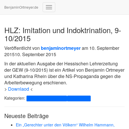
BenjaminOrtmeyer.de
Navigation
umschalten
HLZ: Imitation und Indoktrination, 9-
10/2015
Veröffentlicht von
benjaminortmeyer
am
10. September
2015
10. September 2015
In der aktuellen Ausgabe der Hessischen Lehrerzeitung
der GEW (9-10/2015) ist ein Artikel von Benjamin Ortmeyer
und Katharina Rhein über die NS-Propaganda gegen die
Arbeiterbewegung erschienen.
>
Downlaod
<
Kategorien:
Aus der Forschungsstelle
Pressebericht
Neueste Beiträge
Ein „Gerechter unter den Völkern“ Wilhelm Hammann,